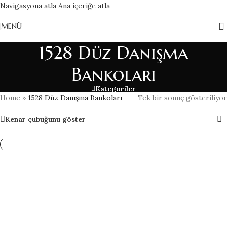
Navigasyona atla
Ana içeriğe atla
MENÜ
1528 Düz Danışma
Bankoları
Kategoriler
Home
»
1528 Düz Danışma Bankoları
Tek bir sonuç gösteriliyor
Kenar çubuğunu göster