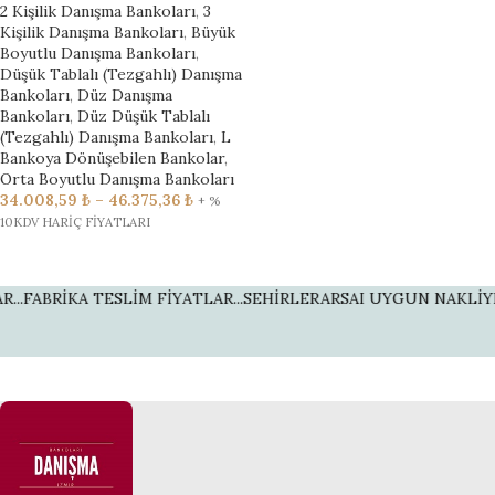
2 Kişilik Danışma Bankoları
,
3
Kişilik Danışma Bankoları
,
Büyük
Boyutlu Danışma Bankoları
,
Düşük Tablalı (Tezgahlı) Danışma
Bankoları
,
Düz Danışma
Bankoları
,
Düz Düşük Tablalı
(Tezgahlı) Danışma Bankoları
,
L
Bankoya Dönüşebilen Bankolar
,
Orta Boyutlu Danışma Bankoları
34.008,59
₺
–
46.375,36
₺
+ %
10KDV HARİÇ FİYATLARI
FABRİKA TESLİM FİYATLAR...
SEHİRLERARSAI UYGUN NAKLİYE Fİ