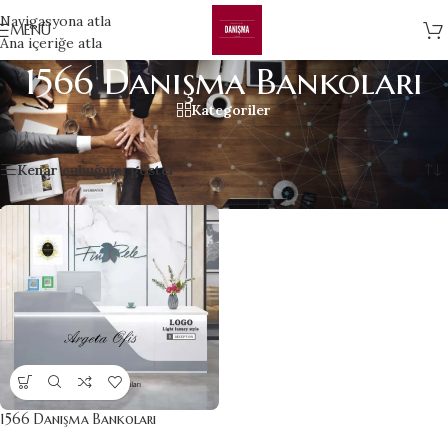
Navigasyona atla
MENÜ
Ana içeriğe atla
1566 Danışma Bankoları
Kategoriler
Home
»
1566 Danışma Bankoları
Tek bir sonuç gösteriliyor
Kenar çubuğunu göster
1566 Danışma Bankoları