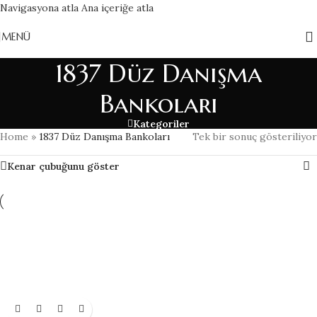
Navigasyona atla
Ana içeriğe atla
MENÜ
1837 Düz Danışma
Bankoları
Kategoriler
Home
»
1837 Düz Danışma Bankoları
Tek bir sonuç gösteriliyor
Kenar çubuğunu göster