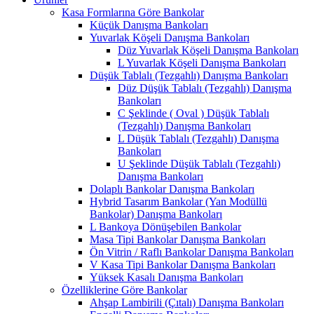
Kasa Formlarına Göre Bankolar
Küçük Danışma Bankoları
Yuvarlak Köşeli Danışma Bankoları
Düz Yuvarlak Köşeli Danışma Bankoları
L Yuvarlak Köşeli Danışma Bankoları
Düşük Tablalı (Tezgahlı) Danışma Bankoları
Düz Düşük Tablalı (Tezgahlı) Danışma
Bankoları
C Şeklinde ( Oval ) Düşük Tablalı
(Tezgahlı) Danışma Bankoları
L Düşük Tablalı (Tezgahlı) Danışma
Bankoları
U Şeklinde Düşük Tablalı (Tezgahlı)
Danışma Bankoları
Dolaplı Bankolar Danışma Bankoları
Hybrid Tasarım Bankolar (Yan Modüllü
Bankolar) Danışma Bankoları
L Bankoya Dönüşebilen Bankolar
Masa Tipi Bankolar Danışma Bankoları
Ön Vitrin / Raflı Bankolar Danışma Bankoları
V Kasa Tipi Bankolar Danışma Bankoları
Yüksek Kasalı Danışma Bankoları
Özelliklerine Göre Bankolar
Ahşap Lambirili (Çıtalı) Danışma Bankoları