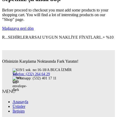
Before proceed to checkout you must add some products to your
shopping cart. You will find a lot of interesting products on our
"Shop" page.
Mağazaya geri dön
EHİRLERARSAI UYGUN NAKLİYE FİYATLARI..
+ %10 KDV H
Ofisinizin Karşılama Noktasında Fark Yaratın!
619/1 sok. no:16-18/A BUCA İZMİR
Telefon: (232) 264 64 29
Whatsapp: (532) 401 17 11
MENÜ
Anasayfa
Ürünler
İletişim