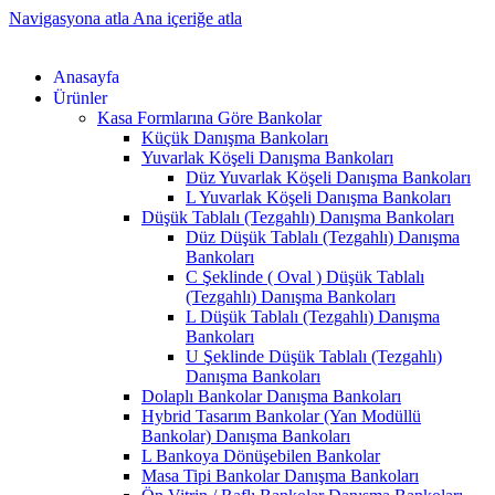
Navigasyona atla
Ana içeriğe atla
Anasayfa
Ürünler
Kasa Formlarına Göre Bankolar
Küçük Danışma Bankoları
Yuvarlak Köşeli Danışma Bankoları
Düz Yuvarlak Köşeli Danışma Bankoları
L Yuvarlak Köşeli Danışma Bankoları
Düşük Tablalı (Tezgahlı) Danışma Bankoları
Düz Düşük Tablalı (Tezgahlı) Danışma
Bankoları
C Şeklinde ( Oval ) Düşük Tablalı
(Tezgahlı) Danışma Bankoları
L Düşük Tablalı (Tezgahlı) Danışma
Bankoları
U Şeklinde Düşük Tablalı (Tezgahlı)
Danışma Bankoları
Dolaplı Bankolar Danışma Bankoları
Hybrid Tasarım Bankolar (Yan Modüllü
Bankolar) Danışma Bankoları
L Bankoya Dönüşebilen Bankolar
Masa Tipi Bankolar Danışma Bankoları