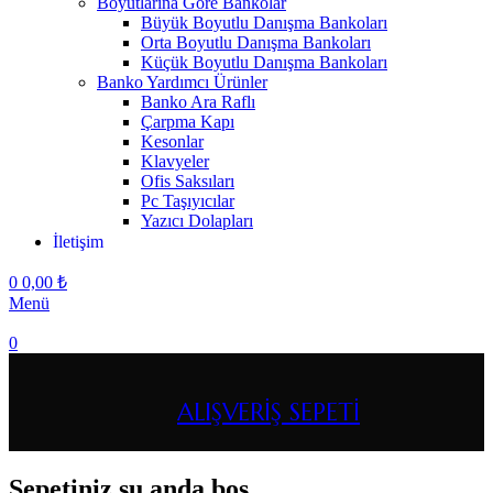
Boyutlarına Göre Bankolar
Büyük Boyutlu Danışma Bankoları
Orta Boyutlu Danışma Bankoları
Küçük Boyutlu Danışma Bankoları
Banko Yardımcı Ürünler
Banko Ara Raflı
Çarpma Kapı
Kesonlar
Klavyeler
Ofis Saksıları
Pc Taşıyıcılar
Yazıcı Dolapları
İletişim
0
0,00
₺
Menü
0
ALIŞVERIŞ SEPETI
Sepetiniz şu anda boş.