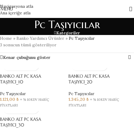
Navigasyona atla
MENÜ
Ana içeriğe atla
Pc Taşıyıcılar
Kategoriler
Home
»
Banko Yardımcı Ürünler
»
Pc Taşıyıcılar
3 sonucun tümü gösteriliyor
Kenar çubuğunu göster
BANKO ALT PC KASA
BANKO ALT PC KASA
TAŞIYICI_10
TAŞIYICI_20
Pc Taşıyıcılar
Pc Taşıyıcılar
1.121,00
₺
1.345,20
₺
+ % 10KDV HARİÇ
+ % 10KDV HARİÇ
FİYATLARI
FİYATLARI
BANKO ALT PC KASA
TAŞIYICI_30