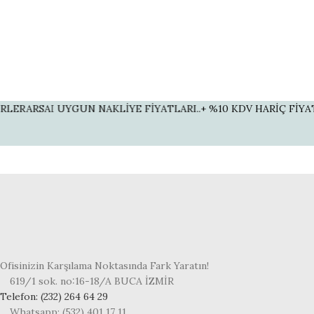
ERARSAI UYGUN NAKLİYE FİYATLARI..
+ %10 KDV HARİÇ FİYATLAR
Ofisinizin Karşılama Noktasında Fark Yaratın!
619/1 sok. no:16-18/A BUCA İZMİR
Telefon: (232) 264 64 29
Whatsapp: (532) 401 17 11