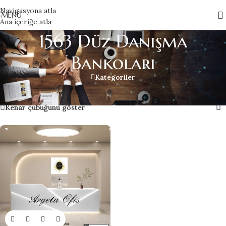
Navigasyona atla
MENÜ
Ana içeriğe atla
1563 Düz Danışma
Bankoları
Kategoriler
Home
»
1563 Düz Danışma Bankoları
Tek bir sonuç gösteriliyor
Kenar çubuğunu göster