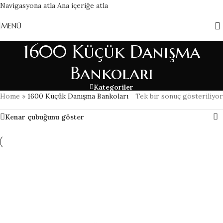
Navigasyona atla
Ana içeriğe atla
MENÜ
1600 Küçük Danışma
Bankoları
Kategoriler
Home
»
1600 Küçük Danışma Bankoları
Tek bir sonuç gösteriliyor
Kenar çubuğunu göster