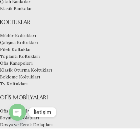
Çıtalı Bankolar
Klasik Bankolar
KOLTUKLAR
Müdür Koltukları
Çalışma Koltukları
Fileli Koltuklar
Toplantı Koltukları
Ofis Kanepeleri
Klasik Oturma Koltukları
Bekleme Koltukları
Tv Koltukları
OFIS MOBILYALARI
Ofis Mobilyaları
İletişim
Soyunma Dolapları
Open
Dosya ve Evrak Dolapları
chaty
Çoklu Çalışma Masaları
Toplantı Masaları