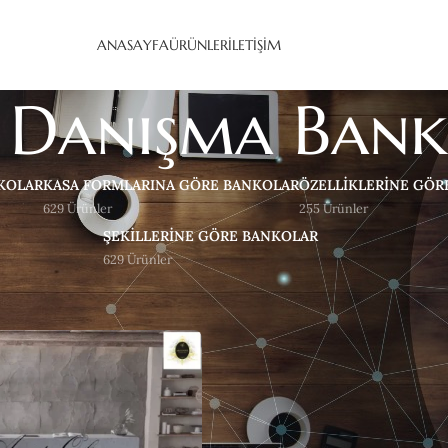
ANASAYFA
ÜRÜNLER
İLETIŞIM
 Danışma Bank
KOLAR
KASA FORMLARINA GÖRE BANKOLAR
ÖZELLIKLERINE GÖR
629 Ürünler
255 Ürünler
ŞEKILLERINE GÖRE BANKOLAR
629 Ürünler
ışma Bankoları
Gös