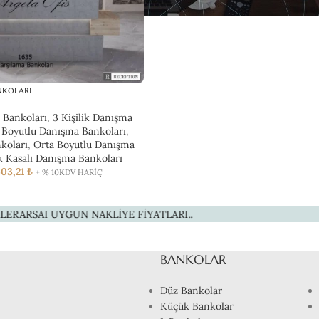
nkoları
a Bankoları
,
3 Kişilik Danışma
 Boyutlu Danışma Bankoları
,
koları
,
Orta Boyutlu Danışma
 Kasalı Danışma Bankoları
403,21
₺
+ % 10KDV HARİÇ
KÜÇÜK DANIŞMA
YUVAR
BANKOLARI
BANK
Düz Yu
NAKLİYE FİYATLARI..
+ %10 KDV HA
Bankol
L Yuva
BANKOLAR
Bankol
Düz Bankolar
Küçük Bankolar