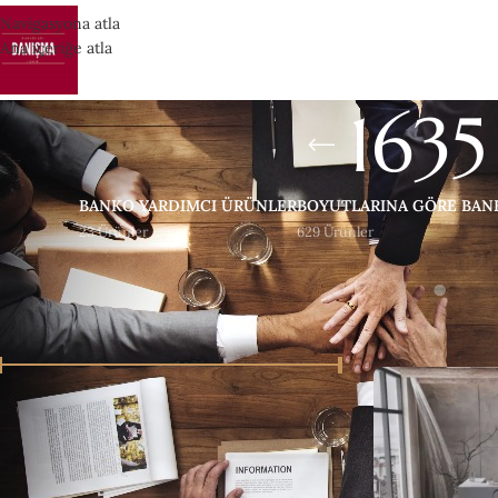
Navigasyona atla
Ana içeriğe atla
1635
BANKO YARDIMCI ÜRÜNLER
BOYUTLARINA GÖRE BAN
23 Ürünler
629 Ürünler
FILTER BY PRICE
Home
»
1635 Dan
Fiyat:
37.690 ₺
—
51.410 ₺
FILTRELE