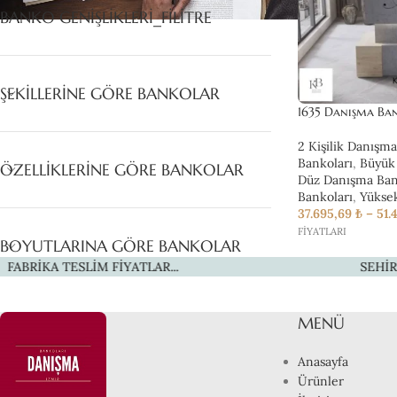
BANKO GENIŞLIKLERI_FILITRE
ŞEKILLERINE GÖRE BANKOLAR
1635 Danışma Ba
2 Kişilik Danışm
Bankoları
,
Büyük
ÖZELLIKLERINE GÖRE BANKOLAR
Düz Danışma Ban
Bankoları
,
Yüksek
37.695,69
₺
–
51.
FİYATLARI
BOYUTLARINA GÖRE BANKOLAR
 FİYATLAR...
SEHİRLERARSAI UYGUN 
MENÜ
Anasayfa
Ürünler