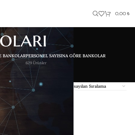
0,00
₺
oları
E BANKOLAR
PERSONEL SAYISINA GÖRE BANKOLAR
629 Ürünler
ter
9
12
18
24