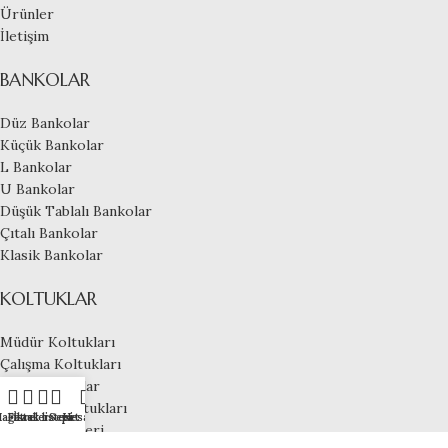
Ürünler
İletişim
BANKOLAR
Düz Bankolar
Küçük Bankolar
L Bankolar
U Bankolar
Düşük Tablalı Bankolar
Çıtalı Bankolar
Klasik Bankolar
KOLTUKLAR
Müdür Koltukları
Çalışma Koltukları
Fileli Koltuklar
Toplantı Koltukları
ağaza
Filtreler
İstek listesi
Sepet
Hesabım
Ofis Kanepeleri