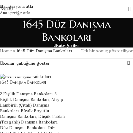
Navigasyona atla
MENÜ
Ana içeriğe atla
1645 Düz Danışma
Bankoları
Kategoriler
Home
»
1645 Düz Danışma Bankoları
Tek bir sonuç gösteriliyor
Kenar çubuğunu göster
1645 Danışma Bankoları
2 Kişilik Danışma Bankoları
,
3
Kişilik Danışma Bankoları
,
Ahşap
Lambirili (Çıtalı) Danışma
Bankoları
,
Büyük Boyutlu
Danışma Bankoları
,
Düşük Tablalı
(Tezgahlı) Danışma Bankoları
,
Düz Danışma Bankoları
,
Düz