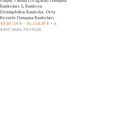
Düşük Tablalı (Tezgahlı) Danışma
Bankoları
,
L Bankoya
Dönüşebilen Bankolar
,
Orta
Boyutlu Danışma Bankoları
49.167,14
₺
–
65.556,19
₺
+ %
10KDV HARİÇ FİYATLARI