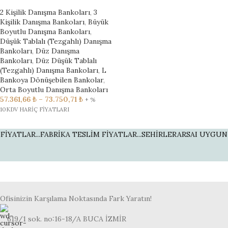
2 Kişilik Danışma Bankoları
,
3
Kişilik Danışma Bankoları
,
Büyük
Boyutlu Danışma Bankoları
,
Düşük Tablalı (Tezgahlı) Danışma
Bankoları
,
Düz Danışma
Bankoları
,
Düz Düşük Tablalı
(Tezgahlı) Danışma Bankoları
,
L
Bankoya Dönüşebilen Bankolar
,
Orta Boyutlu Danışma Bankoları
57.361,66
₺
–
73.750,71
₺
+ %
10KDV HARİÇ FİYATLARI
ATLAR...
FABRİKA TESLİM FİYATLAR...
SEHİRLERARSAI UYGUN NAK
Ofisinizin Karşılama Noktasında Fark Yaratın!
619/1 sok. no:16-18/A BUCA İZMİR