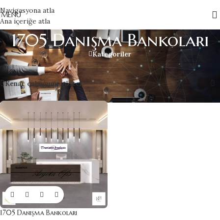
Navigasyona atla
MENÜ
Ana içeriğe atla
1705 Danışma Bankoları
Kategoriler
Home
»
1705 Danışma Bankoları
Tek bir sonuç gösteriliyor
Kenar çubuğunu göster
1705 Danışma Bankoları