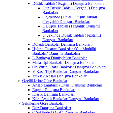
Düşük Tablalı (Tezgahlı) Danışma Bankoları
Düz Düşük Tablalı (Tezgahlı) Danışma
Bankoları
C Şeklinde ( Oval ) Düşük Tablalı
(Tezgahlı) Danışma Bankoları
L Düşük Tablalı (Tezgahlı) Danışma
Bankoları
U Şeklinde Düşük Tablalı (Tezgahlı)
Danışma Bankoları
Dolaplı Bankolar Danışma Bankoları
Hybrid Tasarım Bankolar (Yan Modüllü
Bankolar) Danışma Bankoları
L Bankoya Dönüşebilen Bankolar
Masa Tipi Bankolar Danışma Bankoları
Ön Vitrin / Raflı Bankolar Danışma Bankoları
V Kasa Tipi Bankolar Danışma Bankoları
Yüksek Kasalı Danışma Bankoları
Özelliklerine Göre Bankolar
Ahşap Lambirili (Çıtalı) Danışma Bankoları
Engelli Danışma Bankoları
Klasik Danışma Bankoları
Küre Ayaklı Bankolar Danışma Bankoları
Şekillerine Göre Bankolar
Düz Danışma Bankoları
C Şeklinde ( Oval ) Danışma Bankoları