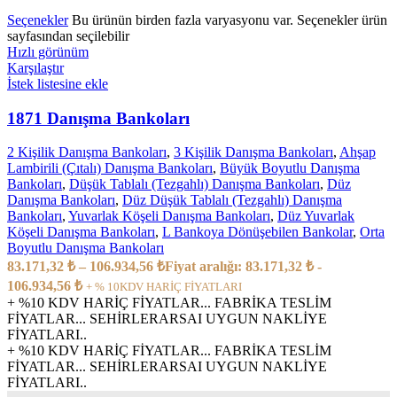
Seçenekler
Bu ürünün birden fazla varyasyonu var. Seçenekler ürün
sayfasından seçilebilir
Hızlı görünüm
Karşılaştır
İstek listesine ekle
1871 Danışma Bankoları
2 Kişilik Danışma Bankoları
,
3 Kişilik Danışma Bankoları
,
Ahşap
Lambirili (Çıtalı) Danışma Bankoları
,
Büyük Boyutlu Danışma
Bankoları
,
Düşük Tablalı (Tezgahlı) Danışma Bankoları
,
Düz
Danışma Bankoları
,
Düz Düşük Tablalı (Tezgahlı) Danışma
Bankoları
,
Yuvarlak Köşeli Danışma Bankoları
,
Düz Yuvarlak
Köşeli Danışma Bankoları
,
L Bankoya Dönüşebilen Bankolar
,
Orta
Boyutlu Danışma Bankoları
83.171,32
₺
–
106.934,56
₺
Fiyat aralığı: 83.171,32 ₺ -
106.934,56 ₺
+ % 10KDV HARİÇ FİYATLARI
+ %10 KDV HARİÇ FİYATLAR...
FABRİKA TESLİM
FİYATLAR...
SEHİRLERARSAI UYGUN NAKLİYE
FİYATLARI..
+ %10 KDV HARİÇ FİYATLAR...
FABRİKA TESLİM
FİYATLAR...
SEHİRLERARSAI UYGUN NAKLİYE
FİYATLARI..