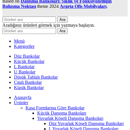
Based on
Danışma Bankoları: Şıklık ve Fonksiyonelliğin
Buluşma Noktası
theme
2024
Argeta Ofis Mobilyaları
.
Ara
Aradığınız ürünleri görmek için yazmaya başlayın.
Ara
Menü
Kategoriler
Düz Bankolar
Küçük Bankolar
L Bankolar
U Bankolar
Düşük Tablalı Bankolar
Çıtalı Bankolar
Klasik Bankolar
Anasayfa
Ürünler
Kasa Formlarına Göre Bankolar
Küçük Danışma Bankoları
Yuvarlak Köşeli Danışma Bankoları
Düz Yuvarlak Köşeli Danışma Bankoları
L Yuvarlak Köşeli Danışma Bankoları