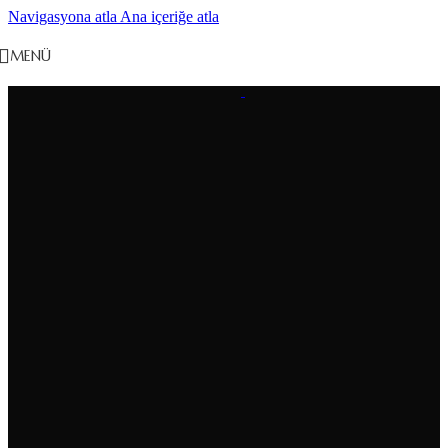
Navigasyona atla
Ana içeriğe atla
MENÜ