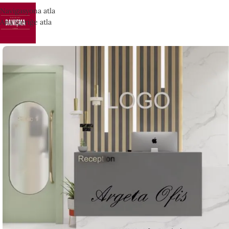
Navigasyona atla
Ana içeriğe atla