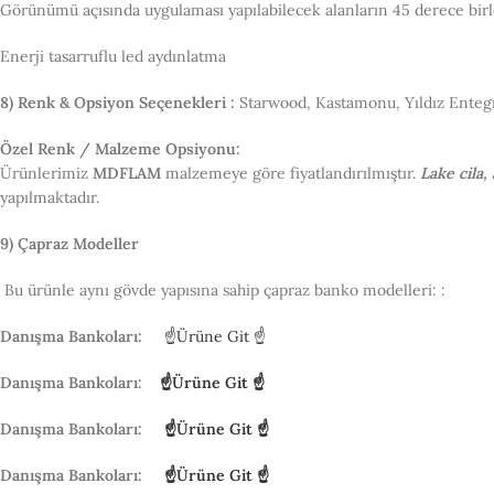
Görünümü açısında uygulaması yapılabilecek alanların 45 derece birl
Enerji tasarruflu led aydınlatma
8) Renk & Opsiyon Seçenekleri :
Starwood, Kastamonu, Yıldız Ente
Özel Renk / Malzeme Opsiyonu:
Ürünlerimiz
MDFLAM
malzemeye göre fiyatlandırılmıştır.
Lake cila, 
yapılmaktadır.
9) Çapraz Modeller
Bu ürünle aynı gövde yapısına sahip çapraz banko modelleri: :
Danışma Bankoları:
☝Ürüne Git ☝
Danışma Bankoları:
☝Ürüne Git ☝
Danışma Bankoları:
☝Ürüne Git ☝
Danışma Bankoları:
☝Ürüne Git ☝