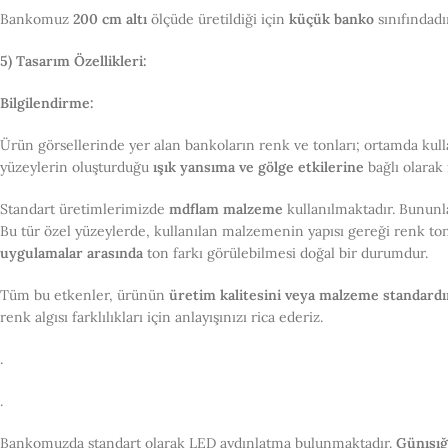
Bankomuz
200 cm altı
ölçüde üretildiği için
küçük banko
sınıfındadır
5) Tasarım Özellikleri:
Bilgilendirme:
Ürün görsellerinde yer alan bankoların renk ve tonları; ortamda kul
yüzeylerin oluşturduğu
ışık yansıma ve gölge etkilerine
bağlı olarak f
Standart üretimlerimizde
mdflam malzeme
kullanılmaktadır. Bununla
Bu tür özel yüzeylerde, kullanılan malzemenin yapısı gereği renk tonl
uygulamalar arasında
ton farkı görülebilmesi doğal bir durumdur.
Tüm bu etkenler, ürünün
üretim kalitesini veya malzeme standardı
renk algısı farklılıkları için anlayışınızı rica ederiz.
.
.
Bankomuzda standart olarak LED aydınlatma bulunmaktadır.
Günışığı