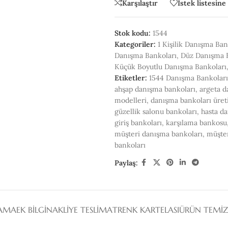
Karşılaştır
İstek listesine
Stok kodu:
1544
Kategoriler:
1 Kişilik Danışma Ban
MASA TIPI BANKOLAR
ÖN VI
Danışma Bankoları
,
Düz Danışma 
DANIŞMA BANKOLARI
BANK
Küçük Boyutlu Danışma Bankoları
BANK
Etiketler:
1544 Danışma Bankoları
ahşap danışma bankoları
,
argeta d
modelleri
,
danışma bankoları üret
güzellik salonu bankoları
,
hasta d
giriş bankoları
,
karşılama bankosu
müşteri danışma bankoları
,
müşter
bankoları
Paylaş:
LAMA
EK BILGI
NAKLİYE TESLİMAT
RENK KARTELASI
ÜRÜN TEMİZ