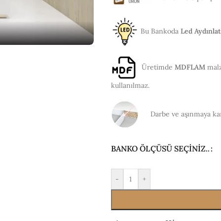
Bu Bankoda
Led Aydınla
Üretimde
MDFLAM
malz
kullanılmaz.
Darbe ve aşınmaya ka
KÜÇÜK DANIŞMA
YUVAR
BANKOLARI
BANK
Düz Yu
BANKO ÖLÇÜSÜ SEÇINIZ..
Bankol
L Yuva
-
+
Bankol