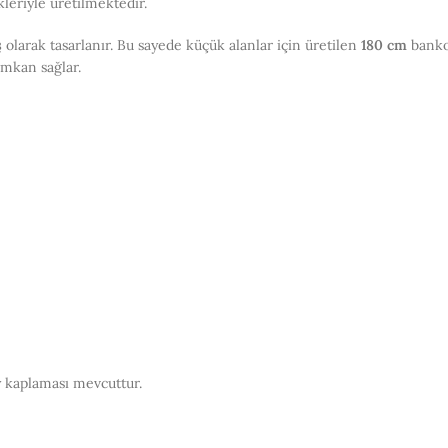
leriyle üretilmektedir.
ş
olarak tasarlanır. Bu sayede küçük alanlar için üretilen
180 cm
bankol
 imkan sağlar.
y kaplaması mevcuttur.