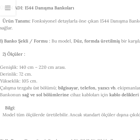
ÜRÜN ADI: 1544 Danışma Bankoları
Ürün Tanımı:
Fonksiyonel detaylarla öne çıkan 1544 Danışma Bankol
sağlar.
1) Banko Şekli / Formu :
Bu model,
Düz, formda üretilmiş
bir karşı
2) Ölçüler :
Genişlik: 140 cm – 220 cm arası.
Derinlik: 72 cm.
Yükseklik: 105 cm.
Çalışma tezgahı üst bölümü;
bilgisayar, telefon, yazıcı vb.
ekipmanları
Bankonun
sağ ve sol bölümlerine
cihaz kabloları için
kablo delikleri
Bilgi:
Model tüm ölçülerde üretilebilir. Ancak standart ölçüler dışına çıkıld