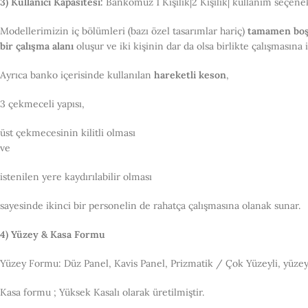
3) Kullanıcı Kapasitesi:
Bankomuz 1 Kişilik|2 Kişilik| kullanım seçenek
Modellerimizin iç bölümleri (bazı özel tasarımlar hariç)
tamamen bo
bir çalışma alanı
oluşur ve iki kişinin dar da olsa birlikte çalışmasına
Ayrıca banko içerisinde kullanılan
hareketli keson
,
3 çekmeceli yapısı,
üst çekmecesinin kilitli olması
ve
istenilen yere kaydırılabilir olması
sayesinde ikinci bir personelin de rahatça çalışmasına olanak sunar.
4) Yüzey & Kasa Formu
Yüzey Formu: Düz Panel, Kavis Panel, Prizmatik / Çok Yüzeyli, yüze
Kasa formu ; Yüksek Kasalı olarak üretilmiştir.