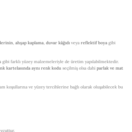
lerinin
,
ahşap kaplama
,
duvar kâğıdı
veya
reflektif boya
gibi
s
gibi farklı yüzey malzemeleriyle de üretim yapılabilmektedir.
nk kartelasında aynı renk kodu
seçilmiş olsa dahi
parlak ve mat
Ortam koşullarına ve yüzey tercihlerine bağlı olarak oluşabilecek bu
vcuttur.