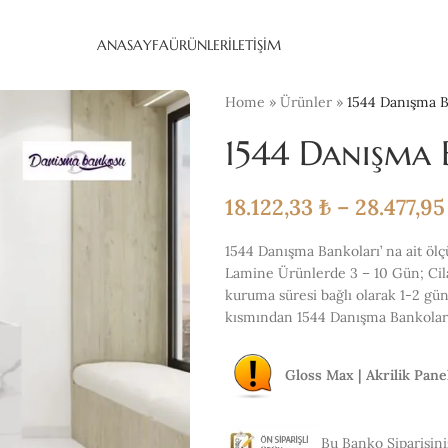
ANASAYFA
ÜRÜNLER
İLETIŞIM
Home
»
Ürünler
»
1544 Danışma B
1544 Danışma 
18.122,33
₺
–
28.477,9
1544 Danışma Bankoları’ na ait ölçü
Lamine Ürünlerde 3 – 10 Gün; Cilal
kuruma süresi bağlı olarak 1-2 gü
kısmından 1544 Danışma Bankoları’ 
Gloss Max | Akrilik Panel 
Bu Banko Siparişiniz 