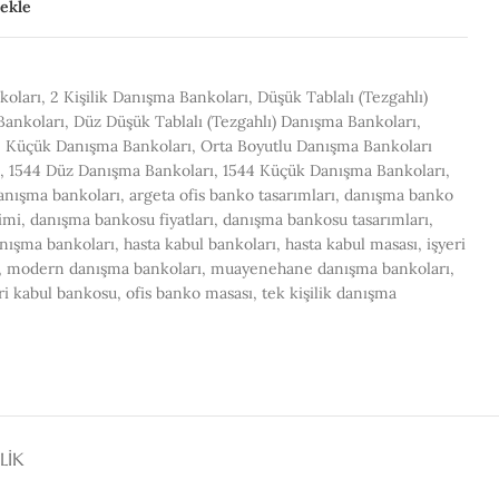
 ekle
U Şeklinde Düşük Tablalı
(Tezgahlı) Danışma Bankoları
koları
,
2 Kişilik Danışma Bankoları
,
Düşük Tablalı (Tezgahlı)
TRIN / RAFLI
V KASA TIPI BANKOLAR
YÜKSEK KAS
Bankoları
,
Düz Düşük Tablalı (Tezgahlı) Danışma Bankoları
,
OLAR DANIŞMA
DANIŞMA BANKOLARI
BANKOLARI
,
Küçük Danışma Bankoları
,
Orta Boyutlu Danışma Bankoları
OLARI
,
1544 Düz Danışma Bankoları
,
1544 Küçük Danışma Bankoları
,
anışma bankoları
,
argeta ofis banko tasarımları
,
danışma banko
imi
,
danışma bankosu fiyatları
,
danışma bankosu tasarımları
,
anışma bankoları
,
hasta kabul bankoları
,
hasta kabul masası
,
işyeri
,
modern danışma bankoları
,
muayenehane danışma bankoları
,
i kabul bankosu
,
ofis banko masası
,
tek kişilik danışma
LİK