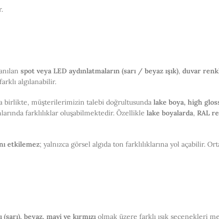
.
lanılan
spot veya LED aydınlatmaların (sarı / beyaz ışık)
,
duvar renk
arklı algılanabilir.
 birlikte, müşterilerimizin talebi doğrultusunda
lake boya, high glos
arında farklılıklar oluşabilmektedir. Özellikle
lake boyalarda
,
RAL re
nı etkilemez
; yalnızca görsel algıda ton farklılıklarına yol açabilir. 
 (sarı), beyaz, mavi ve kırmızı
olmak üzere farklı ışık seçenekleri me