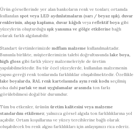
Ürün görsellerinde yer alan bankoların renk ve tonları; ortamda
kullanılan
spot veya LED aydınlatmaların (sarı / beyaz ışık)
,
duvar
renklerinin
,
ahşap kaplama
,
duvar kâğıdı
veya
reflektif boya
gibi
yüzeylerin oluşturduğu
ışık yansıma ve gölge etkilerine
bağlı
olarak farklı algılanabilir.
Standart üretimlerimizde
mdflam malzeme
kullanılmaktadır.
Bununla birlikte, müşterilerimizin talebi doğrultusunda
lake boya,
high gloss
gibi farklı yüzey malzemeleriyle de üretim
yapılabilmektedir. Bu tür özel yüzeylerde, kullanılan malzemenin
yapısı gereği renk tonlarında farklılıklar oluşabilmektedir. Özellikle
lake boyalarda
,
RAL renk kartelasında aynı renk kodu
seçilmiş
olsa dahi
parlak ve mat uygulamalar arasında
ton farkı
görülebilmesi doğal bir durumdur.
Tüm bu etkenler, ürünün
üretim kalitesini veya malzeme
standardını etkilemez
; yalnızca görsel algıda ton farklılıklarına yol
açabilir. Ortam koşullarına ve yüzey tercihlerine bağlı olarak
oluşabilecek bu renk algısı farklılıkları için anlayışınızı rica ederiz.