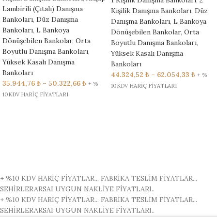
Lambirili (Çıtalı) Danışma
Kişilik Danışma Bankoları
,
Düz
Bankoları
,
Düz Danışma
Danışma Bankoları
,
L Bankoya
Bankoları
,
L Bankoya
Dönüşebilen Bankolar
,
Orta
Dönüşebilen Bankolar
,
Orta
Boyutlu Danışma Bankoları
,
Boyutlu Danışma Bankoları
,
Yüksek Kasalı Danışma
Yüksek Kasalı Danışma
Bankoları
Bankoları
44.324,52
₺
–
62.054,33
₺
+ %
35.944,76
₺
–
50.322,66
₺
+ %
10KDV HARİÇ FİYATLARI
10KDV HARİÇ FİYATLARI
+ %10 KDV HARİÇ FİYATLAR...
FABRİKA TESLİM FİYATLAR...
SEHİRLERARSAI UYGUN NAKLİYE FİYATLARI..
+ %10 KDV HARİÇ FİYATLAR...
FABRİKA TESLİM FİYATLAR...
SEHİRLERARSAI UYGUN NAKLİYE FİYATLARI..