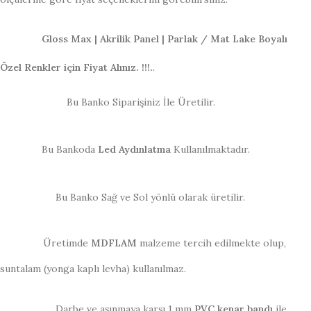
Gloss Max | Akrilik Panel | Parlak / Mat Lake Boyalı
Özel Renkler için Fiyat Alınız. !!!.
.
Bu Banko Siparişiniz İle Üretilir.
Bu Bankoda
Led Aydınlatma
Kullanılmaktadır.
Bu Banko Sağ ve Sol yönlü olarak üretilir.
Üretimde
MDFLAM
malzeme tercih edilmekte olup,
suntalam (yonga kaplı levha) kullanılmaz.
Darbe ve aşınmaya karşı 1 mm
PVC kenar bandı
ile