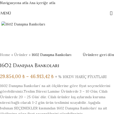
Navigasyona atla
Ana içeriğe atla
MENÜ
Büyütmek için tıklayın
Home
»
Ürünler
»
1602 Danışma Bankoları
Ürünlere geri dön
1602 Danışma Bankoları
29.854,00
₺
–
46.913,42
₺
+ % 10KDV HARİÇ FİYATLARI
1602 Danışma Bankoları’ na ait ölçülerine göre fiyat seçeneklerini
görebilirsiniz.Teslim Süresi Lamine Ürünlerde 3 – 10 Gün; Cilalı
Ürünlerde 20 – 25 Gün’ dür. Cilalı ürünler kış aylarında kuruma
süresi bağlı olarak 1-2 gün ürün teslimini uzayabilir. Aşağıda
bulunan SEÇENEKLER kısmından 1602 Danışma Bankoları’ na ait
ölçülerine göre fiyat seçeneklerini görebilirsiniz.