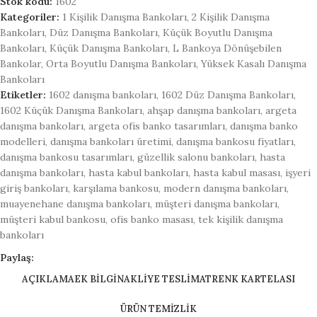
Stok kodu:
1602
Kategoriler:
1 Kişilik Danışma Bankoları
,
2 Kişilik Danışma
Bankoları
,
Düz Danışma Bankoları
,
Küçük Boyutlu Danışma
Bankoları
,
Küçük Danışma Bankoları
,
L Bankoya Dönüşebilen
Bankolar
,
Orta Boyutlu Danışma Bankoları
,
Yüksek Kasalı Danışma
Bankoları
Etiketler:
1602 danışma bankoları
,
1602 Düz Danışma Bankoları
,
1602 Küçük Danışma Bankoları
,
ahşap danışma bankoları
,
argeta
danışma bankoları
,
argeta ofis banko tasarımları
,
danışma banko
modelleri
,
danışma bankoları üretimi
,
danışma bankosu fiyatları
,
danışma bankosu tasarımları
,
güzellik salonu bankoları
,
hasta
danışma bankoları
,
hasta kabul bankoları
,
hasta kabul masası
,
işyeri
giriş bankoları
,
karşılama bankosu
,
modern danışma bankoları
,
muayenehane danışma bankoları
,
müşteri danışma bankoları
,
müşteri kabul bankosu
,
ofis banko masası
,
tek kişilik danışma
bankoları
Paylaş:
AÇIKLAMA
EK BILGI
NAKLİYE TESLİMAT
RENK KARTELASI
ÜRÜN TEMİZLİK