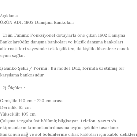
Açıklama
ÜRÜN ADI: 1602 Danışma Bankoları
Ürün Tanımı:
Fonksiyonel detaylarla öne çıkan 1602 Danışma
Bankoları0düz danışma bankoları ve küçük danışma bankoları
alternatifleri sayesinde tek kişilikten, iki kişilik düzenlere esnek
uyum sağlar.
1) Banko Şekli / Formu :
Bu model,
Düz, formda üretilmiş
bir
karşılama bankosudur.
2) Ölçüler :
Genişlik: 140 cm – 220 cm arası.
Derinlik: 65 cm.
Yükseklik: 105 cm.
Çalışma tezgahı üst bölümü;
bilgisayar, telefon, yazıcı vb.
ekipmanların konumlandırılmasına uygun şekilde tasarlanır.
Bankonun
sağ ve sol bölümlerine
cihaz kabloları için
kablo delikleri