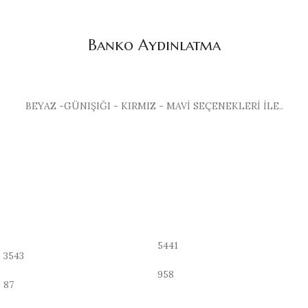
Banko Aydınlatma
BEYAZ -GÜNIŞIĞI - KIRMIZ - MAVİ SEÇENEKLERİ İLE..
5441
3543
958
87