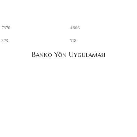
7376
4866
373
718
Banko Yön Uygulaması