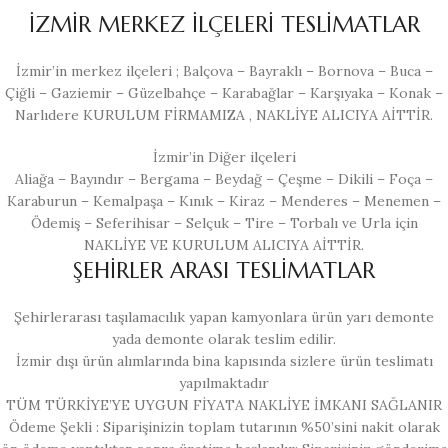
İZMİR MERKEZ İLÇELERİ TESLİMATLAR
İzmir’in merkez ilçeleri ; Balçova – Bayraklı – Bornova – Buca –
Çiğli – Gaziemir – Güzelbahçe – Karabağlar – Karşıyaka – Konak –
Narlıdere KURULUM FİRMAMIZA , NAKLİYE ALICIYA AİTTİR.
İzmir’in Diğer ilçeleri
Aliağa – Bayındır – Bergama – Beydağ – Çeşme – Dikili – Foça –
Karaburun – Kemalpaşa – Kınık – Kiraz – Menderes – Menemen –
Ödemiş – Seferihisar – Selçuk – Tire – Torbalı ve Urla için
NAKLİYE VE KURULUM ALICIYA AİTTİR.
ŞEHİRLER ARASI TESLİMATLAR
Şehirlerarası taşılamacılık yapan kamyonlara ürün yarı demonte
yada demonte olarak teslim edilir.
İzmir dışı ürün alımlarında bina kapısında sizlere ürün teslimatı
yapılmaktadır
TÜM TÜRKİYE’YE UYGUN FİYATA NAKLİYE İMKANI SAĞLANIR
Ödeme Şekli : Siparişinizin toplam tutarının %50’sini nakit olarak