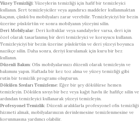
Yüzey Temizliği
: Yüzeylerin temizliği için hafif bir temizleyici
kullanın. Sert temizleyiciler veya aşındırıcı maddeler kullanmaktan
kaçının, çünkü bu mobilyaları zarar verebilir. Temizleyiciyi bir bezin
üzerine püskürtün ve sonra mobilyanın yüzeyini silin.
Deri Mobilyalar
: Deri koltuklar veya sandalyeler varsa, deri için
özel olarak tasarlanmış bir deri temizleyici ve koruyucu kullanın.
Temizleyiciyi bir bezin üzerine püskürtün ve deri yüzeyi boyunca
nazikçe silin. Daha sonra, deriyi kurulamak için kuru bir bez
kullanın.
Düzenli Bakım
: Ofis mobilyalarınızı düzenli olarak temizleyin ve
bakımını yapın. Haftada bir kez toz alma ve yüzey temizliği gibi
rutin bir temizlik programı oluşturun.
Dökülen Sıvıları Temizleme
: Eğer bir şey dökülürse hemen
temizleyin. Dökülen sıvıyı bir bez veya kağıt havlu ile hafifçe silin ve
ardından temizleyici kullanarak yüzeyi temizleyin.
Profesyonel Temizlik
: Düzenli aralıklarla profesyonel ofis temizliği
hizmeti almak, mobilyalarınızın derinlemesine temizlenmesine ve
korunmasına yardımcı olabilir.