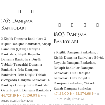
1765 Danışma
Bankoları
1803 Danışma
2 Kişilik Danışma Bankoları
,
3
Bankoları
Kişilik Danışma Bankoları
,
Ahşap
Lambirili (Çıtalı) Danışma
2 Kişilik Danışma Bankoları
,
3
Bankoları
,
Büyük Boyutlu
Kişilik Danışma Bankoları
,
Büyük
Danışma Bankoları
,
Düşük
Boyutlu Danışma Bankoları
,
Tablalı (Tezgahlı) Danışma
Dolaplı Bankolar Danışma
Bankoları
,
Düz Danışma
Bankoları
,
Düz Danışma
Bankoları
,
Düz Düşük Tablalı
Bankoları
,
Orta Boyutlu
(Tezgahlı) Danışma Bankoları
,
L
Danışma Bankoları
,
Yüksek
Bankoya Dönüşebilen Bankolar
,
Kasalı Danışma Bankoları
Orta Boyutlu Danışma Bankoları
47.156,00
₺
–
62.874,66
₺
+ %
46.728,19
₺
–
61.106,09
₺
+ %
10KDV HARİÇ FİYATLARI
10KDV HARİÇ FİYATLARI