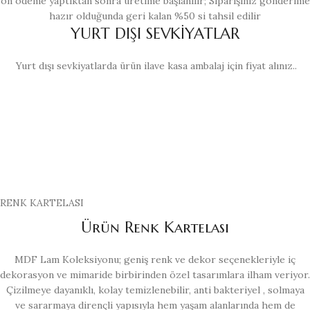
ön ödeme yaptıktan sonra üretime başlanılır; Siparişiniz gönderime
hazır olduğunda geri kalan %50 si tahsil edilir
YURT DIŞI SEVKİYATLAR
Yurt dışı sevkiyatlarda ürün ilave kasa ambalaj için fiyat alınız..
RENK KARTELASI
Ürün Renk Kartelası
MDF Lam Koleksiyonu; geniş renk ve dekor seçenekleriyle iç
dekorasyon ve mimaride birbirinden özel tasarımlara ilham veriyor.
Çizilmeye dayanıklı, kolay temizlenebilir, anti bakteriyel , solmaya
ve sararmaya dirençli yapısıyla hem yaşam alanlarında hem de