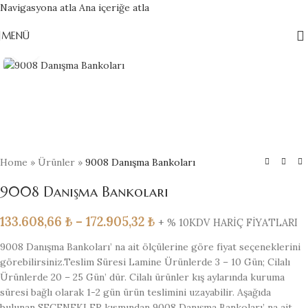
Navigasyona atla
Ana içeriğe atla
MENÜ
Büyütmek için tıklayın
Home
»
Ürünler
»
9008 Danışma Bankoları
9008 Danışma Bankoları
133.608,66
₺
–
172.905,32
₺
+ % 10KDV HARİÇ FİYATLARI
9008 Danışma Bankoları’ na ait ölçülerine göre fiyat seçeneklerini
görebilirsiniz.Teslim Süresi Lamine Ürünlerde 3 – 10 Gün; Cilalı
Ürünlerde 20 – 25 Gün’ dür. Cilalı ürünler kış aylarında kuruma
süresi bağlı olarak 1-2 gün ürün teslimini uzayabilir. Aşağıda
bulunan SEÇENEKLER kısmından 9008 Danışma Bankoları’ na ait