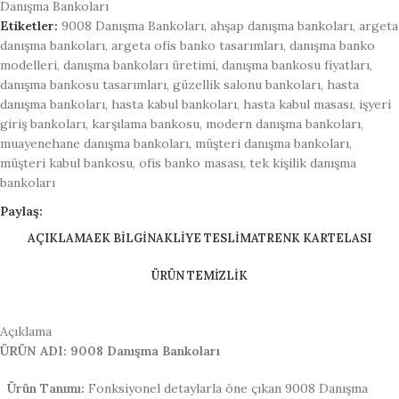
Danışma Bankoları
Etiketler:
9008 Danışma Bankoları
,
ahşap danışma bankoları
,
argeta
danışma bankoları
,
argeta ofis banko tasarımları
,
danışma banko
modelleri
,
danışma bankoları üretimi
,
danışma bankosu fiyatları
,
danışma bankosu tasarımları
,
güzellik salonu bankoları
,
hasta
danışma bankoları
,
hasta kabul bankoları
,
hasta kabul masası
,
işyeri
giriş bankoları
,
karşılama bankosu
,
modern danışma bankoları
,
muayenehane danışma bankoları
,
müşteri danışma bankoları
,
müşteri kabul bankosu
,
ofis banko masası
,
tek kişilik danışma
bankoları
Paylaş:
AÇIKLAMA
EK BILGI
NAKLİYE TESLİMAT
RENK KARTELASI
ÜRÜN TEMİZLİK
Açıklama
ÜRÜN ADI: 9008 Danışma Bankoları
Ürün Tanımı:
Fonksiyonel detaylarla öne çıkan 9008 Danışma