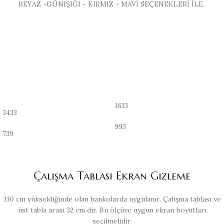
BEYAZ -GÜNIŞIĞI - KIRMIZ - MAVİ SEÇENEKLERİ İLE..
1613
3433
993
739
Çalışma Tablası Ekran Gizleme
110 cm yüksekliğinde olan bankolarda uygulanır. Çalışma tablası ve
üst tabla arası 32 cm dir. Bu ölçüye uygun ekran boyutları
seçilmelidir.