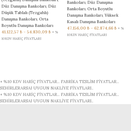
Bankoları
,
Düz Danışma
Düz Danışma Bankoları
,
Düz
Bankoları
,
Orta Boyutlu
Düşük Tablalı (Tezgahlı)
Danışma Bankoları
,
Yüksek
Danışma Bankoları
,
Orta
Kasalı Danışma Bankoları
Boyutlu Danışma Bankoları
47.156,00
₺
–
62.874,66
₺
+ %
41.122,57
₺
–
54.830,09
₺
+ %
10KDV HARİÇ FİYATLARI
10KDV HARİÇ FİYATLARI
+ %10 KDV HARİÇ FİYATLAR...
FABRİKA TESLİM FİYATLAR...
SEHİRLERARSAI UYGUN NAKLİYE FİYATLARI..
+ %10 KDV HARİÇ FİYATLAR...
FABRİKA TESLİM FİYATLAR...
SEHİRLERARSAI UYGUN NAKLİYE FİYATLARI..