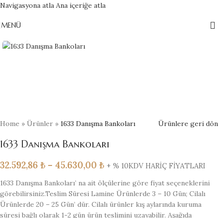
Navigasyona atla
Ana içeriğe atla
MENÜ
Büyütmek için tıklayın
Home
»
Ürünler
»
1633 Danışma Bankoları
Ürünlere geri dön
1633 Danışma Bankoları
32.592,86
₺
–
45.630,00
₺
+ % 10KDV HARİÇ FİYATLARI
1633 Danışma Bankoları’ na ait ölçülerine göre fiyat seçeneklerini
görebilirsiniz.Teslim Süresi Lamine Ürünlerde 3 – 10 Gün; Cilalı
Ürünlerde 20 – 25 Gün’ dür. Cilalı ürünler kış aylarında kuruma
süresi bağlı olarak 1-2 gün ürün teslimini uzayabilir. Aşağıda