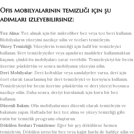
Ofis mobilyalarının temizliği için şu
adımları izleyebilirsiniz:
Toz Alma
: Toz almak için bir mikrofiber bez veya toz bezi kullanın.
Mobilyaların yüzeyini nazikçe silin ve tozları temizleyin.
Yüzey Temizliği
: Yüzeylerin temizliği için hafif bir temizleyici
kullanın. Sert temizleyiciler veya aşındırıcı maddeler kullanmaktan
kaçının, çünkü bu mobilyaları zarar verebilir. Temizleyiciyi bir bezin
üzerine püskürtün ve sonra mobilyanın yüzeyini silin.
Deri Mobilyalar
: Deri koltuklar veya sandalyeler varsa, deri için
özel olarak tasarlanmış bir deri temizleyici ve koruyucu kullanın.
Temizleyiciyi bir bezin üzerine püskürtün ve deri yüzeyi boyunca
nazikçe silin. Daha sonra, deriyi kurulamak için kuru bir bez
kullanın.
Düzenli Bakım
: Ofis mobilyalarınızı düzenli olarak temizleyin ve
bakımını yapın. Haftada bir kez toz alma ve yüzey temizliği gibi
rutin bir temizlik programı oluşturun.
Dökülen Sıvıları Temizleme
: Eğer bir şey dökülürse hemen
temizleyin. Dökülen sıvıyı bir bez veya kağıt havlu ile hafifçe silin ve