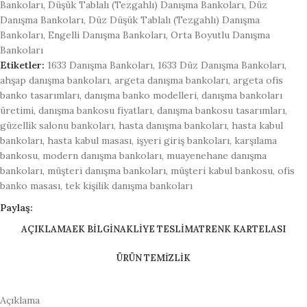
Bankoları
,
Düşük Tablalı (Tezgahlı) Danışma Bankoları
,
Düz
Danışma Bankoları
,
Düz Düşük Tablalı (Tezgahlı) Danışma
Bankoları
,
Engelli Danışma Bankoları
,
Orta Boyutlu Danışma
Bankoları
Etiketler:
1633 Danışma Bankoları
,
1633 Düz Danışma Bankoları
,
ahşap danışma bankoları
,
argeta danışma bankoları
,
argeta ofis
banko tasarımları
,
danışma banko modelleri
,
danışma bankoları
üretimi
,
danışma bankosu fiyatları
,
danışma bankosu tasarımları
,
güzellik salonu bankoları
,
hasta danışma bankoları
,
hasta kabul
bankoları
,
hasta kabul masası
,
işyeri giriş bankoları
,
karşılama
bankosu
,
modern danışma bankoları
,
muayenehane danışma
bankoları
,
müşteri danışma bankoları
,
müşteri kabul bankosu
,
ofis
banko masası
,
tek kişilik danışma bankoları
Paylaş:
AÇIKLAMA
EK BILGI
NAKLİYE TESLİMAT
RENK KARTELASI
ÜRÜN TEMİZLİK
Açıklama