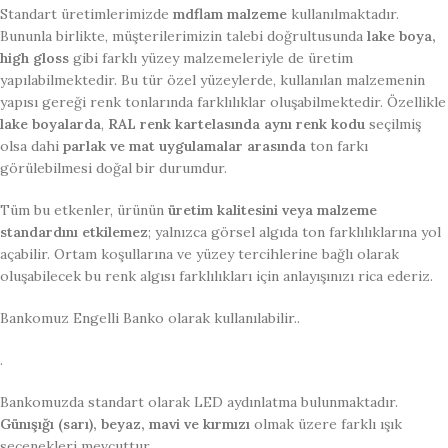
Standart üretimlerimizde
mdflam malzeme
kullanılmaktadır.
Bununla birlikte, müşterilerimizin talebi doğrultusunda
lake boya,
high gloss
gibi farklı yüzey malzemeleriyle de üretim
yapılabilmektedir. Bu tür özel yüzeylerde, kullanılan malzemenin
yapısı gereği renk tonlarında farklılıklar oluşabilmektedir. Özellikle
lake boyalarda
,
RAL renk kartelasında aynı renk kodu
seçilmiş
olsa dahi
parlak ve mat uygulamalar arasında
ton farkı
görülebilmesi doğal bir durumdur.
Tüm bu etkenler, ürünün
üretim kalitesini veya malzeme
standardını etkilemez
; yalnızca görsel algıda ton farklılıklarına yol
açabilir. Ortam koşullarına ve yüzey tercihlerine bağlı olarak
oluşabilecek bu renk algısı farklılıkları için anlayışınızı rica ederiz.
Bankomuz Engelli Banko olarak kullanılabilir..
.
Bankomuzda standart olarak LED aydınlatma bulunmaktadır.
Günışığı (sarı), beyaz, mavi ve kırmızı
olmak üzere farklı ışık
seçenekleri mevcuttur.